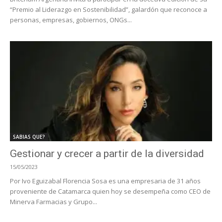
“Premio al Liderazgo en Sostenibilidad”, galardón que reconoce a
personas, empresas, gobiernos, ONGs...
SABIAS QUE?
Gestionar y crecer a partir de la diversidad
15/05/2023
Por Ivo Eguizabal Florencia Sosa es una empresaria de 31 años
proveniente de Catamarca quien hoy se desempeña como CEO de
Minerva Farmacias y Grupo...