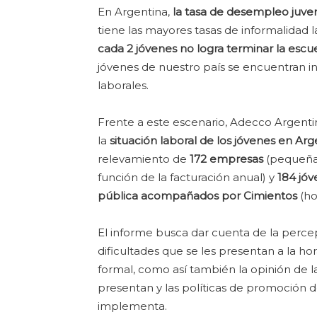
En Argentina,
la tasa de desempleo juven
tiene las mayores tasas de informalidad
cada 2 jóvenes no logra terminar la escu
jóvenes de nuestro país se encuentran i
laborales.
Frente a este escenario, Adecco Argentin
la
situación laboral de los jóvenes en Arg
relevamiento de
172 empresas
(pequeñas
función de la facturación anual) y
184 jóv
pública acompañados por Cimientos
(ho
El informe busca dar cuenta de la percep
dificultades que se les presentan a la h
formal, como así también la opinión de l
presentan y las políticas de promoción 
implementa.