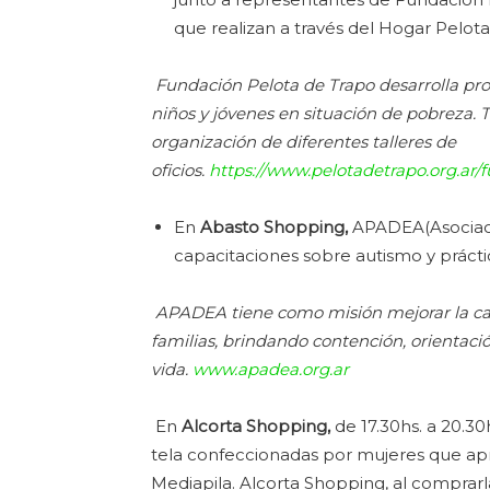
que realizan a través del Hogar Pelota 
Fundación Pelota de Trapo desarrolla pro
niños y jóvenes en situación de pobreza. T
organización de diferentes talleres de
oficios.
https://www.pelotadetrapo.org.ar/
En
Abasto Shopping,
APADEA(Asociaci
capacitaciones sobre autismo y práctic
APADEA tiene
como misión mejorar la ca
familias, brindando contención, orientaci
vida.
www.apadea.org.ar
En
Alcorta Shopping,
de 17.30hs. a 20.3
tela confeccionadas por mujeres que apre
Mediapila. Alcorta Shopping, al comprar