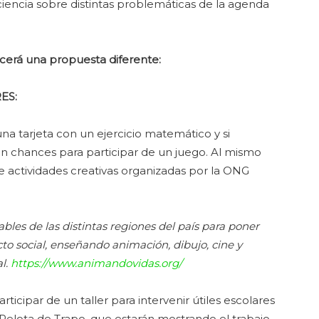
ciencia sobre distintas problemáticas de la agenda
ecerá una propuesta diferente:
ES:
 una tarjeta con un ejercicio matemático y si
n chances para participar de un juego. Al mismo
de actividades creativas organizadas por la ONG
bles de las distintas regiones del país para poner
o social, enseñando animación, dibujo, cine y
al.
https://www.animandovidas.org/
rticipar de un taller para intervenir útiles escolares
Pelota de Trapo, que estarán mostrando el trabajo