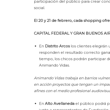
participación del público para crear con
social.
El 20 y 21 de febrero, cada shopping ofr
CAPITAL FEDERAL Y GRAN BUENOS AIR
En
Distrito Arcos
los clientes elegirán
responden el resultado correcto gana
tiempo, los chicos podrán participar 
Animando Vidas.
Animando Vidas trabaja en barrios vulnera
en acción proyectos que tengan un impact
afines con el medio profesional audiovisu
En
Alto Avellaneda
el público podrá pa
junto a representantes de Fundación 