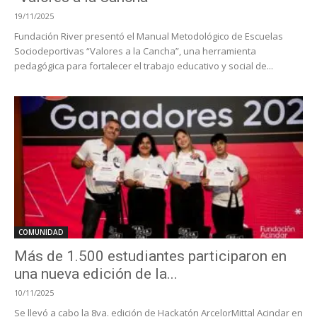
19/11/2025
Fundación River presentó el Manual Metodológico de Escuelas
Sociodeportivas “Valores a la Cancha”, una herramienta
pedagógica para fortalecer el trabajo educativo y social de...
COMUNIDAD
Más de 1.500 estudiantes participaron en
una nueva edición de la...
10/11/2025
Se llevó a cabo la 8va. edición de Hackatón ArcelorMittal Acindar en