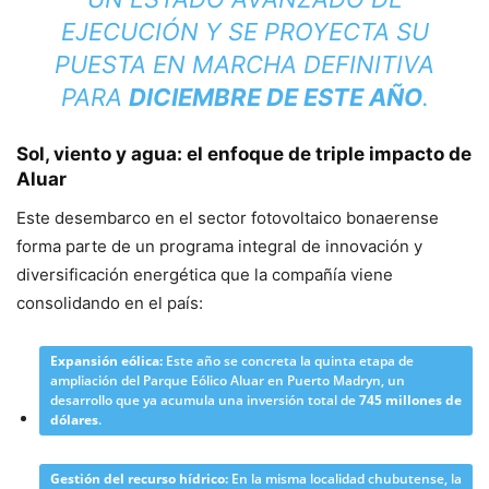
EJECUCIÓN Y SE PROYECTA SU
PUESTA EN MARCHA DEFINITIVA
PARA
DICIEMBRE DE ESTE AÑO
.
Sol, viento y agua: el enfoque de triple impacto de
Aluar
Este desembarco en el sector fotovoltaico bonaerense
forma parte de un programa integral de innovación y
diversificación energética que la compañía viene
consolidando en el país:
Expansión eólica:
Este año se concreta la quinta etapa de
ampliación del Parque Eólico Aluar en Puerto Madryn, un
desarrollo que ya acumula una inversión total de
745 millones de
dólares
.
Gestión del recurso hídrico:
En la misma localidad chubutense, la