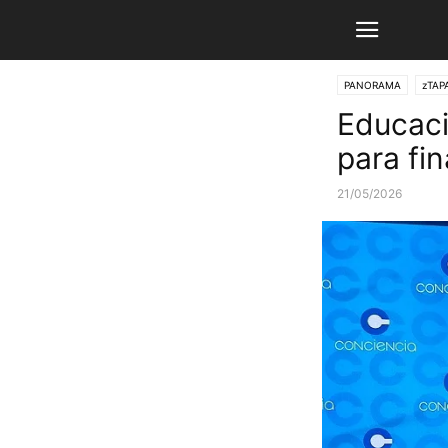
PANORAMA
zTAP
Educaci
para fi
21/05/2026