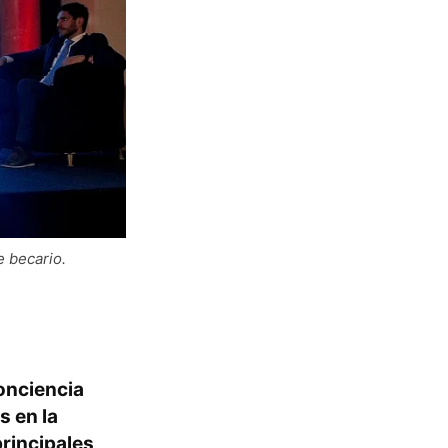
e becario.
onciencia
s en la
principales