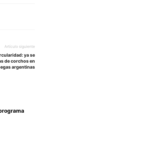
Artículo siguiente
ircularidad: ya se
as de corchos en
egas argentinas
n programa