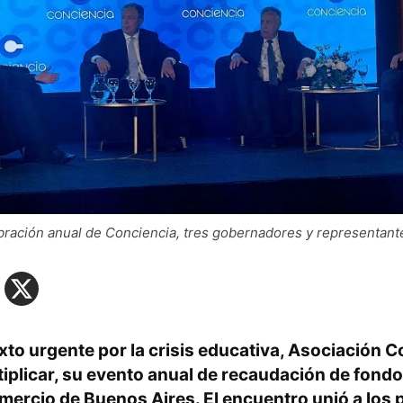
bración anual de Conciencia, tres gobernadores y representant
to urgente por la crisis educativa,
Asociación C
iplicar
, su evento anual de recaudación de fondo
mercio de Buenos Aires. El encuentro unió a los 