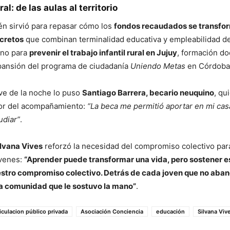
l: de las aulas al territorio
n sirvió para repasar cómo los
fondos recaudados se transfo
cretos
que combinan terminalidad educativa y empleabilidad de
ano para
prevenir el trabajo infantil rural en Jujuy
, formación d
xpansión del programa de ciudadanía
Uniendo Metas
en Córdoba 
ve de la noche lo puso
Santiago Barrera, becario neuquino
, qu
lor del acompañamiento:
“La beca me permitió aportar en mi cas
udiar”
.
ilvana Vives
reforzó la necesidad del compromiso colectivo para
óvenes:
“Aprender puede transformar una vida, pero sostener e
estro compromiso colectivo. Detrás de cada joven que no aban
a comunidad que le sostuvo la mano”
.
ticulacion público privada
Asociación Conciencia
educación
Silvana Viv