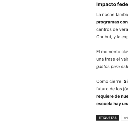
Impacto federa
La noche tambié
programas con
centros de ver
Chubut, y la e
El momento cla
una frase el va
gastos para est
Como cierre,
S
futuro de los j
requiere de nu
escuela hay un
ETIQUETAS
ar