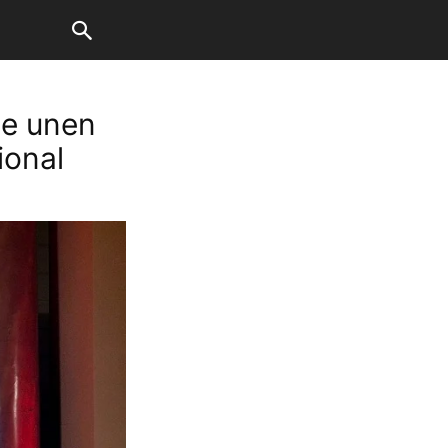
se unen
ional