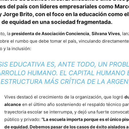
s del país con líderes empresariales como Mar
 Jorge Brito, con el foco en la
educación como el
 de equidad en una sociedad fragmentada.
to, la
presidenta de Asociación Conciencia
,
Silvana Vives
, la
obre el rumbo que debe tomar el país, vinculando directamente
o y la inclusión:
ISIS EDUCATIVA ES, ANTE TODO, UN PROB
RROLLO HUMANO. EL CAPITAL HUMANO 
AESTRUCTURA MÁS CRÍTICA DE LA ARGENT
Vives destacó el crecimiento de la organización, que logró
du
alcance
en el último año sosteniendo el respaldo técnico pa
trayectoria escolar se interrumpa, y dejó una fuerte convocat
público y privado:
“La escuela importa porque es el único pi
de equidad. Debemos pasar de los casos de éxito aislados a