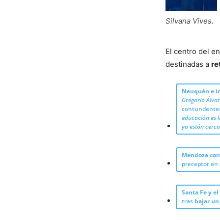
Silvana Vives.
El centro del e
destinadas a
re
Neuquén e in
Gregorio Álvar
contundente
educación es l
ya están cerca
Mendoza cont
preceptor en
Santa Fe y e
tras
bajar un