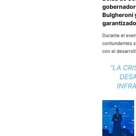
gobernadore
Bulgheroni y
garantizado
Durante el even
contundentes s
con el desarroll
“LA CR
DESA
INFR