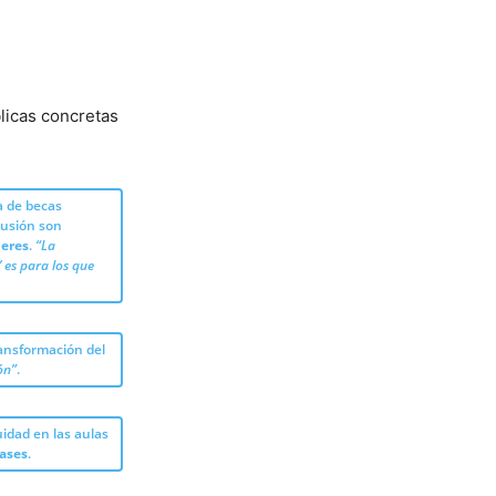
licas concretas
a de becas
clusión son
jeres
.
“La
 es para los que
ransformación del
ón”
.
idad en las aulas
lases
.