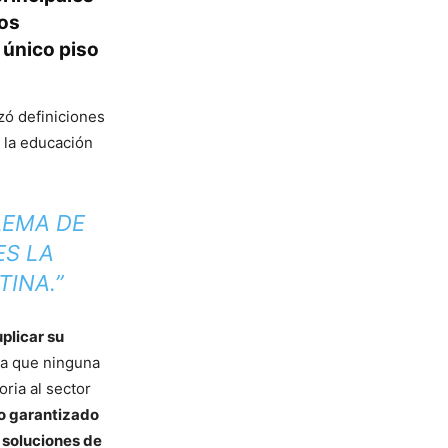
cos
 único piso
nzó definiciones
 la educación
LEMA DE
ES LA
INA.”
plicar su
ra que ninguna
oria al sector
so garantizado
 soluciones de