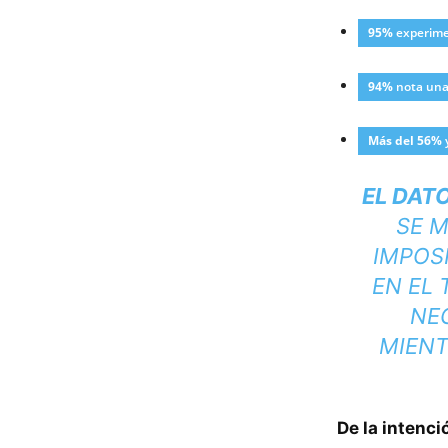
95%
experime
94%
nota una 
Más del 56%
y
EL DATO
SE 
IMPOS
EN EL 
NE
MIENT
De la intenci