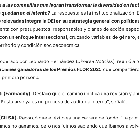
a a las compañías que logran transformar la diversidad en fac
 quedan en el intento?
La respuesta es la institucionalización. 
relevadas integra la DEI en su estrategia general con política
enta con presupuestos, responsables y planes de acción espec
con un enfoque interseccional
, cruzando variables de género, 
erritorio y condición socioeconómica.
moderado por Leonardo Hernández (
Diversa Noticias
), reunió a 
aciones ganadoras de los Premios FLOR 2025
que compartiero
n primera persona:
ti (Farmacity):
Destacó que el camino implica una revisión y ap
“Postularse ya es un proceso de auditoría interna”, señaló.
(CILSA):
Recordó que el éxito es una carrera de fondo: “La pri
amos no ganamos, pero nos fuimos sabiendo que íbamos a volv