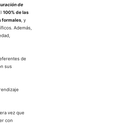
turación de
El
100% de las
s formales
, y
íficos. Además,
edad,
referentes de
n sus
rendizaje
mera vez que
er con