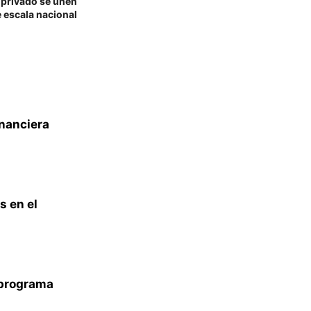
y privado se unen
e escala nacional
inanciera
s en el
n programa