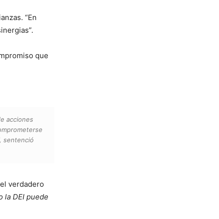
ianzas. “En
inergias”.
ompromiso que
de acciones
 comprometerse
, sentenció
 el verdadero
 la DEI puede