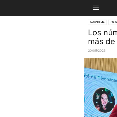
PANORAMA
zTAP
Los núm
más de 
20/05/2026