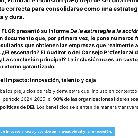
d, Equidad e Inclusión (DEI) dejó de ser una ten
te correcta para consolidarse como una estrateg
a y dura.
n FLOR
presentó su informe
De la estrategia a la acció
un documento que, por primera vez, le pone números f
esultados que obtienen las empresas que realmente 
. ¿El escenario? El Auditorio del Consejo Profesional 
¿La conclusión principal?
La inclusión no es un costo
n retorno garantizado.
el impacto: innovación, talento y caja
iba los prejuicios de raíz y demuestra que, incluso en context
el período 2024-2025, el
90% de las organizaciones líderes so
políticas de DEI
. Los beneficios se sienten de manera transvers
un impacto directo y positivo en la
creatividad y la innovación
.