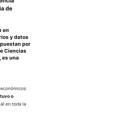
dencia
ia de
n en
ríos y datos
apuestan por
de Ciencias
, es una
os económicos
stuvo o
al en toda la