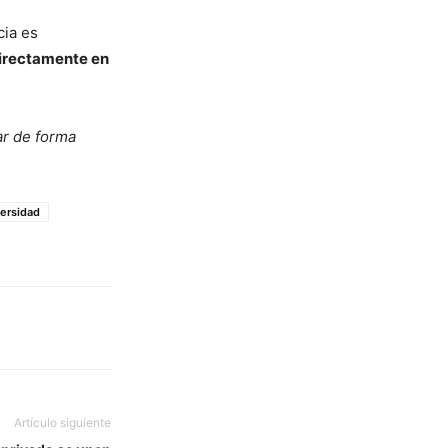
cia es
directamente en
ar de forma
versidad
Artículo siguiente