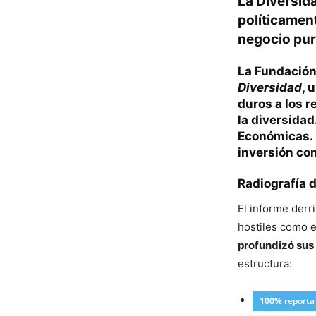
La Diversida
políticamen
negocio pur
La
Fundació
Diversidad
, 
duros a los
r
la diversidad
Económicas. 
inversión co
Radiografía d
El informe derr
hostiles como 
profundizó sus 
estructura:
100%
reporta 