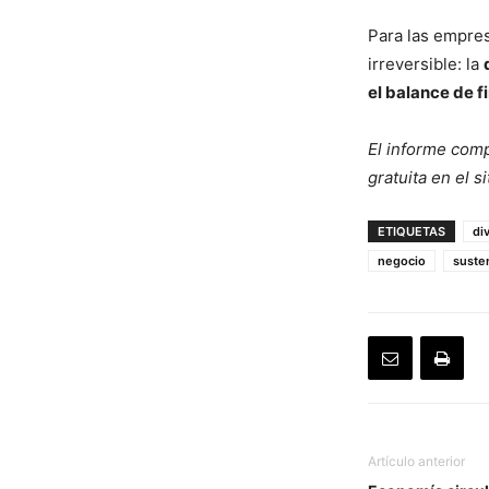
Para las empres
irreversible: la
el balance de f
El informe comp
gratuita en el si
ETIQUETAS
di
negocio
suste
Artículo anterior