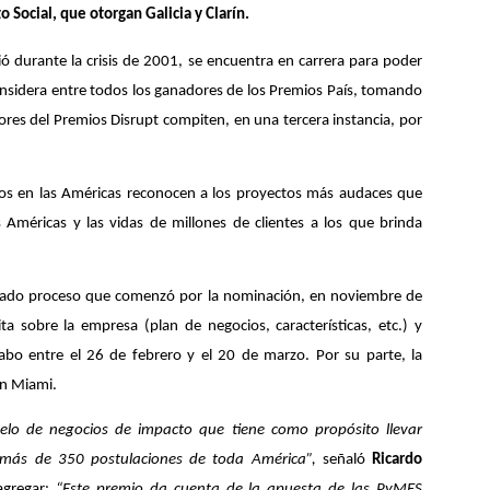
Social, que otorgan Galicia y Clarín.
ió durante la crisis de 2001, se encuentra en carrera para poder
onsidera entre todos los ganadores de los Premios País, tomando
ores del Premios Disrupt compiten, en una tercera instancia, por
ros en las Américas reconocen a los proyectos más audaces que
s Américas y las vidas de millones de clientes a los que brinda
tallado proceso que comenzó por la nominación, en noviembre de
a sobre la empresa (plan de negocios, características, etc.) y
cabo entre el 26 de febrero y el 20 de marzo. Por su parte, la
 en Miami.
elo de negocios de impacto que tiene como propósito llevar
e más de 350 postulaciones de toda América”,
señaló
Ricardo
agregar:
“Este premio da cuenta de la apuesta de las PyMES