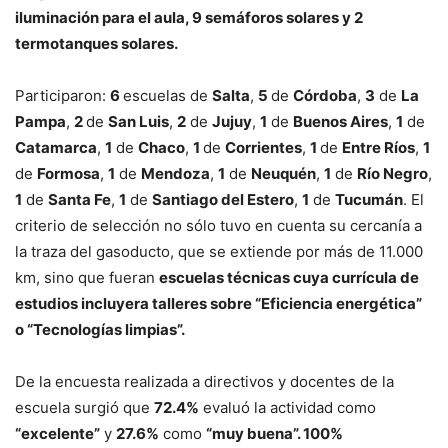
iluminación para el aula, 9 semáforos solares y 2
termotanques solares.
Participaron:
6
escuelas de
Salta
,
5
de
Córdoba
,
3
de
La
Pampa
,
2
de
San Luis
,
2
de
Jujuy
,
1
de
Buenos Aires
,
1
de
Catamarca
,
1
de
Chaco
,
1
de
Corrientes
,
1
de
Entre Ríos
,
1
de
Formosa
,
1
de
Mendoza
,
1
de
Neuquén
,
1
de
Río Negro
,
1
de
Santa Fe
,
1
de
Santiago del Estero
,
1
de
Tucumán
. El
criterio de selección no sólo tuvo en cuenta su cercanía a
la traza del gasoducto, que se extiende por más de 11.000
km, sino que fueran
escuelas técnicas cuya currícula de
estudios incluyera talleres sobre “Eficiencia energética”
o “Tecnologías limpias”.
De la encuesta realizada a directivos y docentes de la
escuela surgió que
72.4%
evaluó la actividad como
“excelente”
y
27.6%
como
“muy buena”. 100%