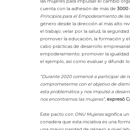
las mujeres para impulsar el cambio orga
cuenta con la adhesión de más de
3000 
Principios para el Empoderamiento de la
género desde la dirección al más alto ni
el trabajo; velar por la salud, la segurida
promover la educación, la formación y el 
cabo prácticas de desarrollo empresarial
empoderamiento; promover la igualdad me
el ejemplo; así como evaluar y difundir l
“Durante 2020 comencé a participar de re
comprometerme con el objetivo de dismin
esta problemática y nos impulsó a desarroll
nos encontramos las mujeres”,
expresó Ca
Este pacto con
ONU Mujeres
significa u
considera que esta iniciativa es una fo
una mayor paridad de género a nivel labo