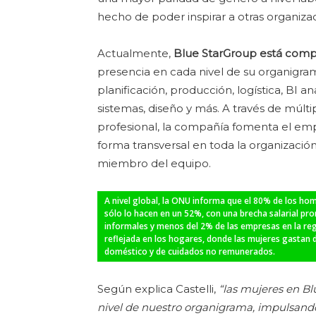
hecho de poder inspirar a otras organizac
Actualmente,
Blue StarGroup está comp
presencia en cada nivel de su organigra
planificación, producción, logística, BI 
sistemas, diseño y más. A través de múlt
profesional, la compañía fomenta el em
forma transversal en toda la organizació
miembro del equipo.
A nivel global, la ONU informa que el 80% de los hom
sólo lo hacen en un 52%, con una brecha salarial pr
informales y menos del 2% de las empresas en la re
reflejada en los hogares, donde las mujeres gastan 
doméstico y de cuidados no remunerados.
Según explica Castelli,
“las mujeres en Bl
nivel de nuestro organigrama, impulsando 