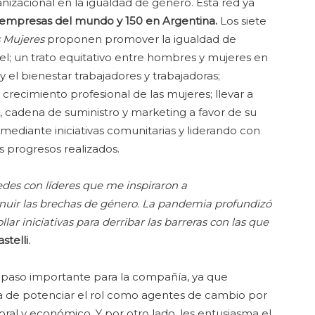
nizacional en la igualdad de género. Esta red ya
empresas del mundo y 150 en Argentina.
Los siete
s Mujeres
proponen promover la igualdad de
vel; un trato equitativo entre hombres y mujeres en
d y el bienestar trabajadores y trabajadoras;
crecimiento profesional de las mujeres; llevar a
, cadena de suministro y marketing a favor de su
diante iniciativas comunitarias y liderando con
os progresos realizados.
des con líderes que me inspiraron a
uir las brechas de género.
La pandemia profundizó
ar iniciativas para derribar las barreras con las que
stelli
.
n paso importante para la compañía, ya que
rma de potenciar el rol como agentes de cambio por
ral y económico. Y por otro lado, les entusiasma el