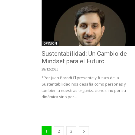
OPINION
Sustentabilidad: Un Cambio de
Mindset para el Futuro
28/12/2023
*Por Juan Parodi El presente y futuro de la
Sustentabilidad nos desafía como personas y
también a nuestras organizaciones: no por su
dinámica sino por...
1
2
3