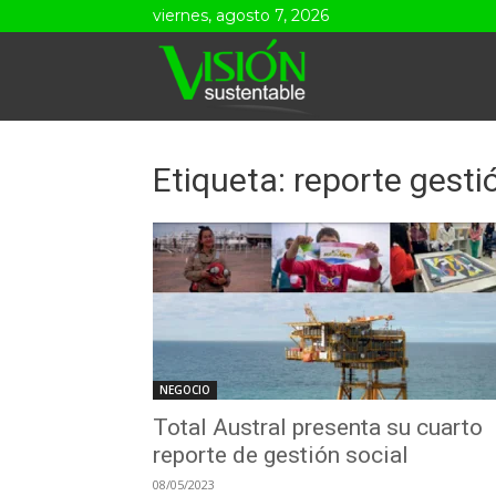
viernes, agosto 7, 2026
Visión
Sustentable
Etiqueta: reporte gesti
NEGOCIO
Total Austral presenta su cuarto
reporte de gestión social
08/05/2023