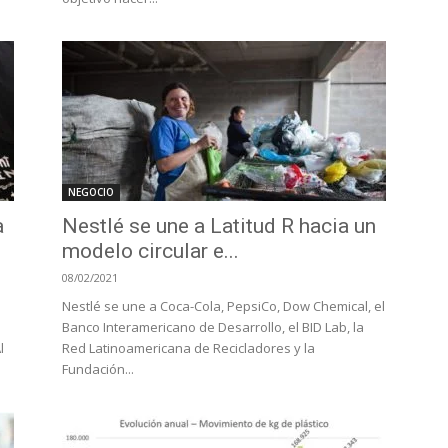
NEGOCIO
a
Nestlé se une a Latitud R hacia un
modelo circular e...
08/02/2021
Nestlé se une a Coca-Cola, PepsiCo, Dow Chemical, el
Banco Interamericano de Desarrollo, el BID Lab, la
l
Red Latinoamericana de Recicladores y la
Fundación...