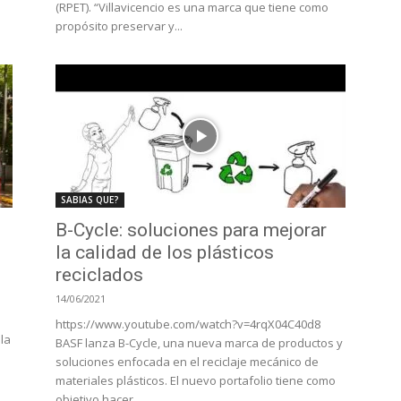
(RPET). “Villavicencio es una marca que tiene como
propósito preservar y...
SABIAS QUE?
B-Cycle: soluciones para mejorar
la calidad de los plásticos
reciclados
14/06/2021
https://www.youtube.com/watch?v=4rqX04C40d8
la
BASF lanza B-Cycle, una nueva marca de productos y
soluciones enfocada en el reciclaje mecánico de
materiales plásticos. El nuevo portafolio tiene como
objetivo hacer...