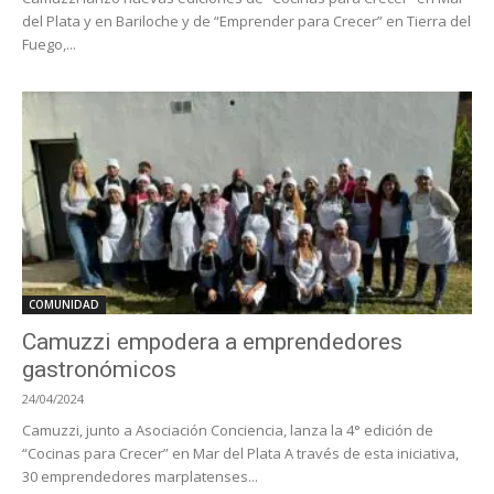
del Plata y en Bariloche y de “Emprender para Crecer” en Tierra del
Fuego,...
COMUNIDAD
Camuzzi empodera a emprendedores
gastronómicos
24/04/2024
Camuzzi, junto a Asociación Conciencia, lanza la 4° edición de
“Cocinas para Crecer” en Mar del Plata A través de esta iniciativa,
30 emprendedores marplatenses...