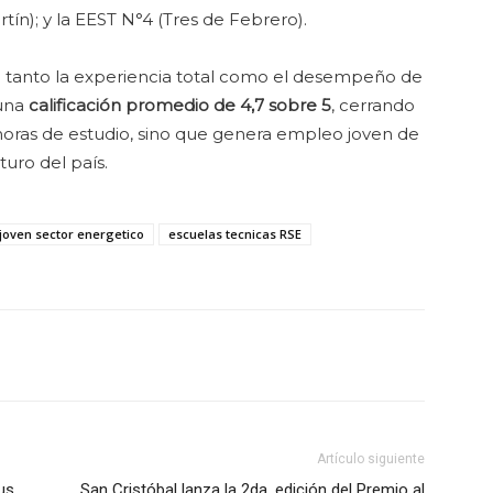
tín); y la EEST N°4 (Tres de Febrero).
n: tanto la experiencia total como el desempeño de
 una
calificación promedio de 4,7 sobre 5
, cerrando
 horas de estudio, sino que genera empleo joven de
turo del país.
joven sector energetico
escuelas tecnicas RSE
Artículo siguiente
us
San Cristóbal lanza la 2da. edición del Premio al