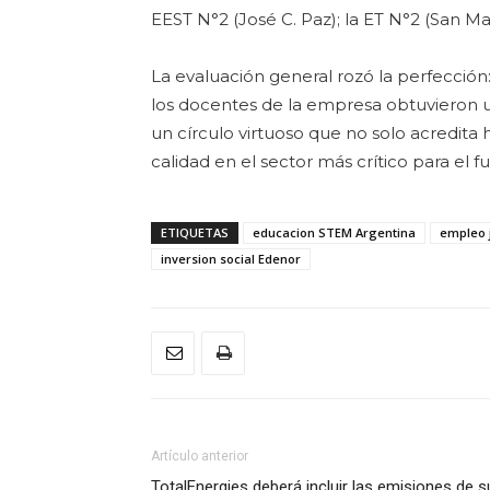
EEST N°2 (José C. Paz); la ET N°2 (San Mar
La evaluación general rozó la perfecció
los docentes de la empresa obtuvieron
un círculo virtuoso que no solo acredita
calidad en el sector más crítico para el fu
ETIQUETAS
educacion STEM Argentina
empleo 
inversion social Edenor
Artículo anterior
TotalEnergies deberá incluir las emisiones de s