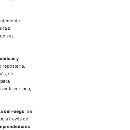
ientemente
e 150
 de sus
teóricas y
 repostería,
más, se
 para
lizar la cursada,
ra del Fuego
. Se
te
, a través de
mprendedores