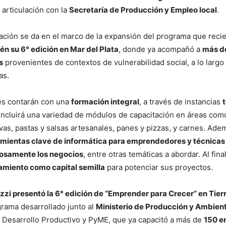
 articulación con la
Secretaría de Producción y Empleo local
.
ación se da en el marco de la expansión del programa que rec
n su 6° edición en Mar del Plata
, donde ya acompañó a
más d
s
provenientes de contextos de vulnerabilidad social, a lo largo
as.
tes contarán con una
formación integral
, a través de instancias
 incluirá una variedad de módulos de capacitación en áreas como
vas, pastas y salsas artesanales, panes y pizzas, y carnes. Ade
mientas clave de informática para emprendedores y técnicas
osamente los negocios
, entre otras temáticas a abordar. Al fina
amiento como capital semilla
para potenciar sus proyectos.
zi presentó la 6° edición de “Emprender para Crecer” en Tier
grama desarrollado junto al
Ministerio de Producción y Ambien
e Desarrollo Productivo y PyME, que ya capacitó a más de
150 e