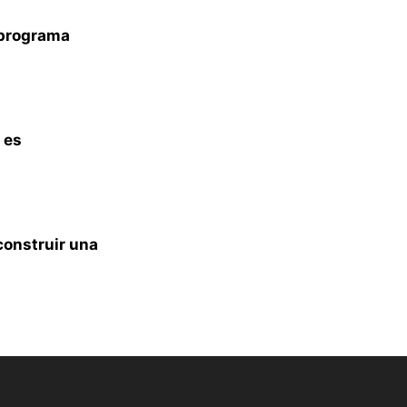
n programa
 es
construir una