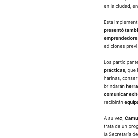
en la ciudad, en
Esta implement
presentó tambié
emprendedore
ediciones previ
Los participan
prácticas
, que
harinas, conser
brindarán
herra
comunicar exit
recibirán
equip
A su vez,
Camuz
trata de un pro
la Secretaría d