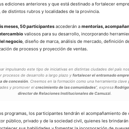
s ediciones anteriores y que está destinado a fortalecer empr
, de distintos rubros y localidades de la provincia.
is meses, 50 participantes
accederán a
mentorías, acompañam
intercambio
valiosos para su desarrollo, incorporando herramie
del negocio
, diseño de marca, análisis de mercado, definición d
zación de procesos y proyección de ventas.
ar impulsando este tipo de iniciativas en distintas ciudades del país no
 procesos de desarrollo a largo plazo y
fortalecer el entramado empr
na de concesión
. Creemos en la formación como una herramienta clave 
ades y promover el
crecimiento de las comunidades
”
, expresa
Rodrigo
director de Relaciones Institucionales de Camuzzi
.
os programas, los participantes tendrán el acompañamiento de d
tor público, privado y de la sociedad civil, quienes les brindará
ortalecer sus habilidades y fomentar la incorporación de nueva