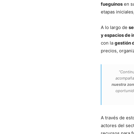
fueguinos
en su
etapas iniciales
A lo largo de
se
y espacios de 
con la
gestión 
precios, organi
“Continu
acompañar
nuestra zo
oportunid
A través de est
actores del sec
recursos para f