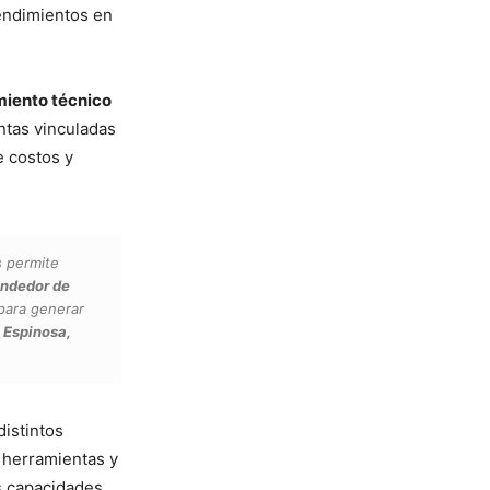
endimientos en
iento técnico
ntas vinculadas
e costos y
s permite
endedor de
para generar
 Espinosa,
istintos
n herramientas y
s capacidades