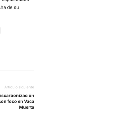
cha de su
Artículo siguiente
escarbonización
con foco en Vaca
Muerta