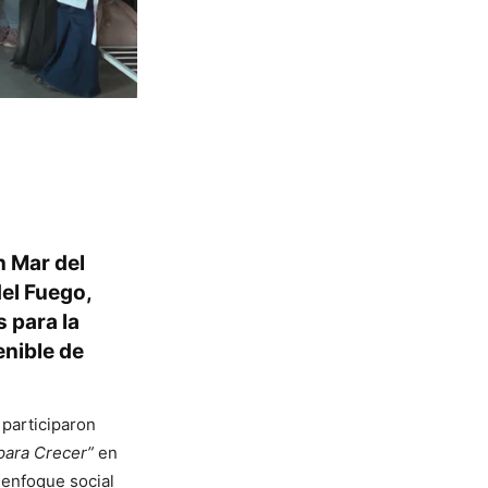
n Mar del
del Fuego,
 para la
enible de
 participaron
para Crecer”
en
enfoque social