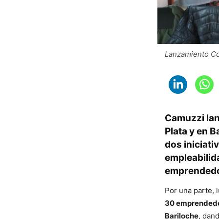
Lanzamiento Co
Camuzzi lan
Plata y en B
dos iniciat
empleabilida
emprendedo
Por una parte, 
30 emprendedo
Bariloche
, dand