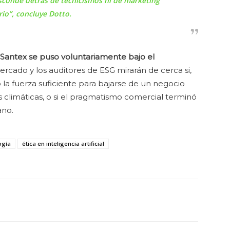
sconde detrás de tecnicismos ni de marketing
rio”
, concluye Dotto.
Santex se puso voluntariamente bajo el
ercado y los auditores de ESG mirarán de cerca si,
ó la fuerza suficiente para bajarse de un negocio
climáticas, o si el pragmatismo comercial terminó
ano.
ogía
ética en inteligencia artificial