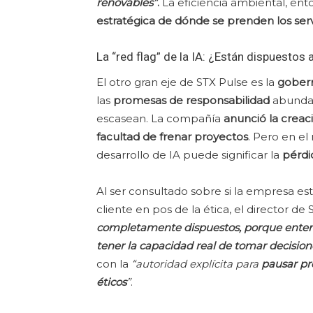
renovables”
.
La eficiencia ambiental, en
estratégica de dónde se prenden los ser
La “red flag” de la IA: ¿Están dispuestos 
El otro gran eje de STX Pulse es la
goberna
las
promesas de responsabilidad
abundan
escasean. La compañía
anunció la creac
facultad de frenar proyectos
. Pero en e
desarrollo de IA puede significar la
pérdi
Al ser consultado sobre si la empresa est
cliente en pos de la ética, el director d
completamente dispuestos, porque enten
tener la capacidad real de tomar decisiones
con la
“autoridad explícita para
pausar pr
éticos
”
.