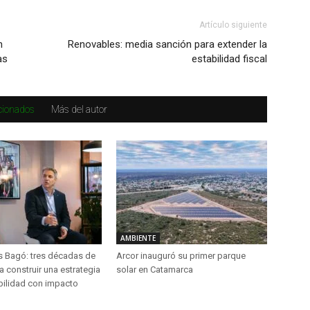
Artículo siguiente
n
Renovables: media sanción para extender la
as
estabilidad fiscal
acionados
Más del autor
AMBIENTE
s Bagó: tres décadas de
Arcor inauguró su primer parque
a construir una estrategia
solar en Catamarca
bilidad con impacto