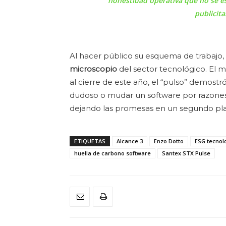
honestidad operativa que no se e
publicita
Al hacer público su esquema de trabajo,
microscopio
del sector tecnológico. El m
al cierre de este año, el “pulso” demostr
dudoso o mudar un software por razones 
dejando las promesas en un segundo pl
ETIQUETAS
Alcance 3
Enzo Dotto
ESG tecnol
huella de carbono software
Santex STX Pulse