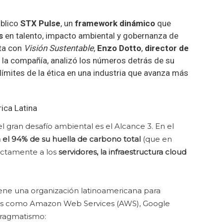
úblico
STX Pulse
, un
framework dinámico
que
as
en talento, impacto ambiental y gobernanza de
sta con
Visión Sustentable
,
Enzo Dotto
,
director de
 la compañía, analizó los números detrás de su
 límites de la ética en una industria que avanza más
ica Latina
el gran desafío ambiental es el Alcance 3. En el
 el 94% de su huella de carbono total
(que en
rectamente a los
servidores, la infraestructura cloud
tiene una organización latinoamericana para
s como Amazon Web Services (AWS), Google
pragmatismo: