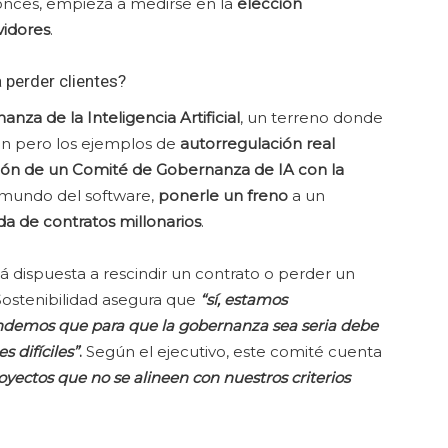
tonces, empieza a medirse en la
elección
vidores
.
a perder clientes?
nza de la Inteligencia Artificial
, un terreno donde
 pero los ejemplos de
autorregulación real
ión de un Comité de Gobernanza de IA con la
l mundo del software,
ponerle un freno
a un
da de contratos millonarios
.
á dispuesta a rescindir un contrato o perder un
e Sostenibilidad asegura que
“sí, estamos
demos que para que la gobernanza sea seria debe
 difíciles”
.
Según el ejecutivo, este comité cuenta
oyectos
que no se alineen con nuestros criterios