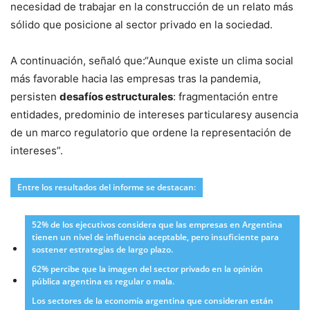
necesidad de trabajar en la construcción de un relato más
sólido que posicione al sector privado en la sociedad.
A continuación, señaló que:“Aunque existe un clima social
más favorable hacia las empresas tras la pandemia,
persisten
desafíos estructurales
: fragmentación entre
entidades, predominio de intereses particularesy ausencia
de un marco regulatorio que ordene la representación de
intereses”.
Entre los resultados del informe se destacan:
52% de los ejecutivos considera que las empresas en Argentina
tienen un nivel de influencia aceptable, pero insuficiente para
sostener estrategias de largo plazo.
62% percibe que la imagen del sector privado en la opinión
pública argentina es regular o mala.
Los sectores de la economía argentina que consideran están