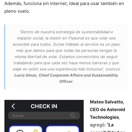
Además, funciona sin internet, ideal para usar también en
pleno vuelo.
“Dentro de nuestra estrategia de sustentabilidad e
impacto social, la misión en Flybondi es que volar sea
accesible para todos. Sumar Háblalo al servicio es un paso
más que damos para que todas las personas tengan la
misma libertad de volar. Estamos convencidos de seguir
trabajando para que cada vez haya menos barreras y que
viajar en avión sea una experiencia más inclusiva”,
sostuvo
Lucia Ginzo, Chief Corporate Affairs and Sustainability
Officer
.
Mateo Salvatto,
CEO de Asteroid
Technologies
,
agregó:
“La