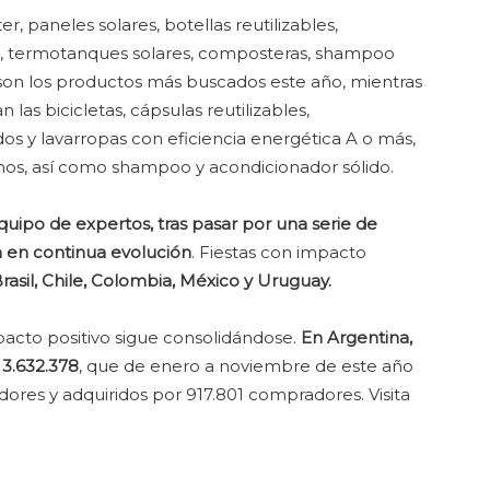
er, paneles solares, botellas reutilizables,
er, termotanques solares, composteras, shampoo
s son los productos más buscados este año, mientras
las bicicletas, cápsulas reutilizables,
dos y lavarropas con eficiencia energética A o más,
anos, así como shampoo y acondicionador sólido.
equipo de expertos, tras pasar por una serie de
n en continua evolución
. Fiestas con impacto
rasil, Chile, Colombia, México y Uruguay.
acto positivo sigue consolidándose.
En Argentina,
 3.632.378
, que de enero a noviembre de este año
ores y adquiridos por 917.801 compradores. Visita