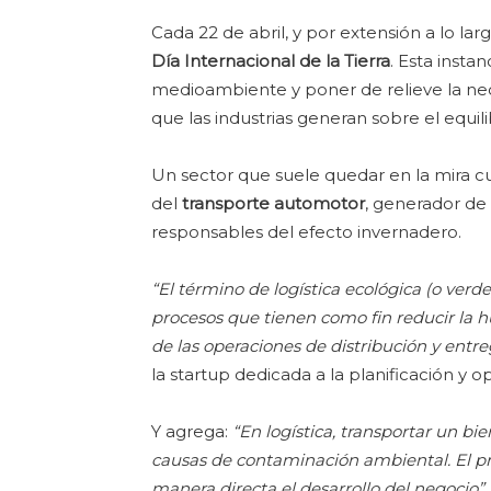
Cada 22 de abril, y por extensión a lo 
Día Internacional de la Tierra
. Esta insta
medioambiente y poner de relieve la nec
que las industrias generan sobre el equili
Un sector que suele quedar en la mira c
del
transporte automotor
, generador de
responsables del efecto invernadero.
“El término de logística ecológica (o verd
procesos que tienen como fin reducir la h
de las operaciones de distribución y entr
la startup dedicada a la planificación y o
Y agrega:
“En logística, transportar un bi
causas de contaminación ambiental. El prin
manera directa el desarrollo del negocio”.