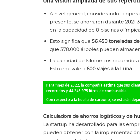
Una visión ampliada de sus reperc
A nivel general, considerando la opera
presente, se ahorraron
durante 2021 3
en la capacidad de 8 piscinas olímpica
Esto significa que
56.450 toneladas d
que 378.000 árboles pueden almacen
La cantidad de kilómetros recorridos 
Esto equivale a
600 viajes a la Luna
.
Para fines de 2022, la compañía estima que sus clie
recorridos y 44.246.975 litros de combustible.
Con respecto a la huella de carbono, se estarán dej
Calculadora de ahorros logísticos y de h
La startup ha desarrollado para las empr
pueden obtener con la implementación d