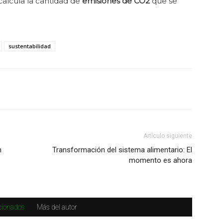
calcula la cantidad de
emisiones de CO2
que se
sustentabilidad
Artículo siguiente
n
Transformación del sistema alimentario: El
momento es ahora
acionados
Más del autor