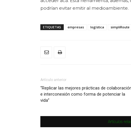
acceder acá. Esta herramienta, además, 
podrían evitar emitir al medioambiente.
ETIQUETAS
empresas
logística
simpliRoute
Artículo anterior
“Replicar las mejores prácticas de colaboració
e interconexión como forma de potenciar la
vida”
Artículos rel