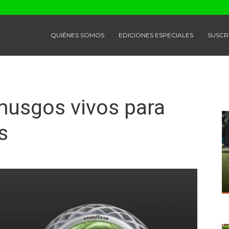
QUIÉNES SOMOS
EDICIONES ESPECIALES
SUSCR
usgos vivos para
s