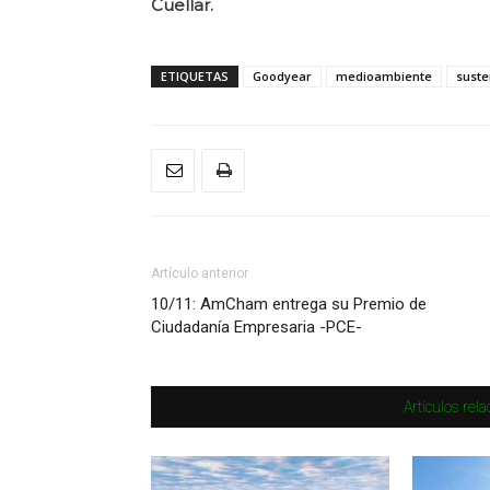
Cuellar.
ETIQUETAS
Goodyear
medioambiente
suste
Artículo anterior
10/11: AmCham entrega su Premio de
Ciudadanía Empresaria -PCE-
Artículos rel