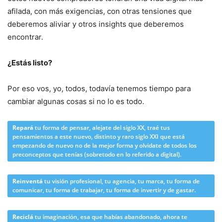
afilada, con más exigencias, con otras tensiones que
deberemos aliviar y otros insights que deberemos
encontrar.
¿Estás listo?
Por eso vos, yo, todos, todavía tenemos tiempo para
cambiar algunas cosas si no lo es todo.
Repará
tu forma de pensar, alejate del siglo XX, traé tus
pensamientos a este nuevo, distinto y raro siglo XXI que está
empezando de nuevo no de la mejor forma y olvidate de todos los
preconceptos que tenías (sobretodo en lo referido a digital).
Reinventá
tu visión profesional, tu agencia, tu marca, tu forma de
comunicar, tu forma de trabajar, tu forma de invertir y de gastar.
Reciclá
tu imaginación, esa que habías abandonado, ahora te