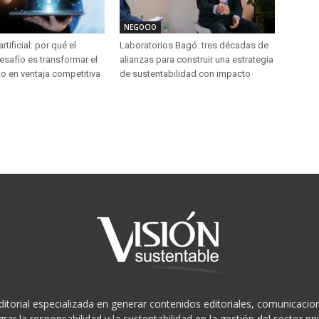
NEGOCIO
artificial: por qué el
Laboratorios Bagó: tres décadas de
esafío es transformar el
alianzas para construir una estrategia
o en ventaja competitiva
de sustentabilidad con impacto
ditorial especializada en generar contenidos editoriales, comunicacion
rar la responsabilidad y la sustentabilidad en la gestión del sector 