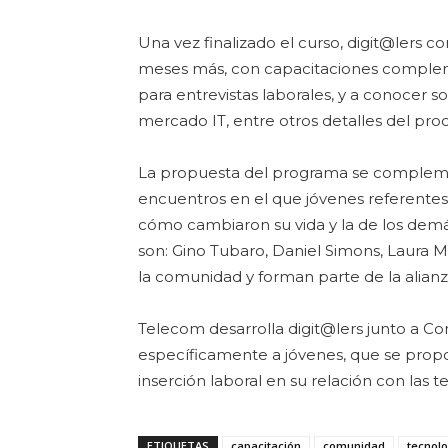
Una vez finalizado el curso, digit@lers
meses más, con capacitaciones compleme
para entrevistas laborales, y a conocer s
mercado IT, entre otros detalles del proc
La propuesta del programa se complement
encuentros en el que jóvenes referente
cómo cambiaron su vida y la de los demás
son: Gino Tubaro, Daniel Simons, Laura Me
la comunidad y forman parte de la alianz
Telecom desarrolla digit@lers junto a Com
específicamente a jóvenes, que se propo
inserción laboral en su relación con las t
ETIQUETAS
capacitación
comunidad
tecnol