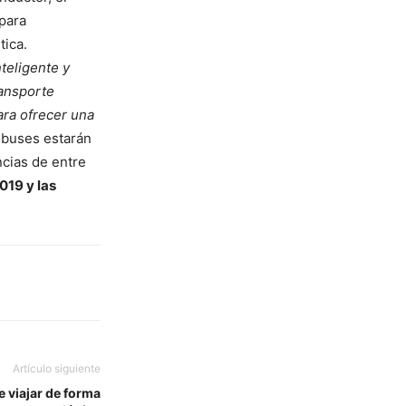
 para
tica.
teligente y
ransporte
ara ofrecer una
obuses estarán
ncias de entre
019 y las
Artículo siguiente
e viajar de forma