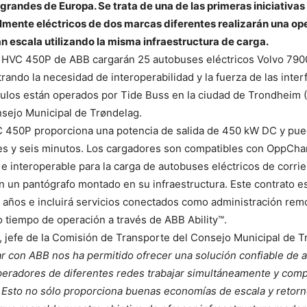
randes de Europa. Se trata de una de las primeras iniciativas
lmente eléctricos de dos marcas diferentes realizarán una op
n escala utilizando la misma infraestructura de carga.
 HVC 450P de ABB cargarán 25 autobuses eléctricos Volvo 7900
ando la necesidad de interoperabilidad y la fuerza de las inter
culos están operados por Tide Buss en la ciudad de Trondheim 
sejo Municipal de Trøndelag.
C 450P proporciona una potencia de salida de 450 kW DC y pue
res y seis minutos. Los cargadores son compatibles con OppCha
a e interoperable para la carga de autobuses eléctricos de corri
an un pantógrafo montado en su infraestructura. Este contrato e
 años e incluirá servicios conectados como administración rem
o tiempo de operación a través de ABB Ability™.
 jefe de la Comisión de Transporte del Consejo Municipal de T
ar con ABB nos ha permitido ofrecer una solución confiable de a
peradores de diferentes redes trabajar simultáneamente y comp
. Esto no sólo proporciona buenas economías de escala y retorn