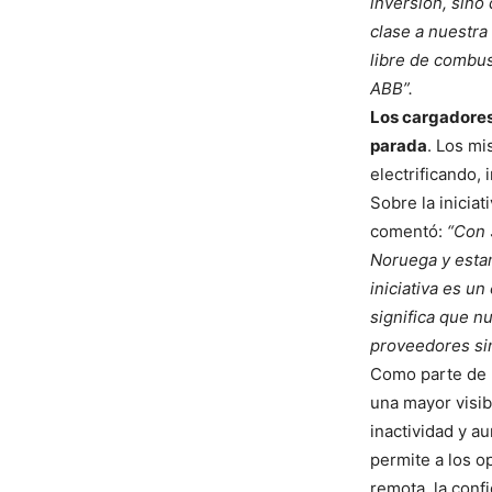
inversión, sino
clase a nuestra
libre de combus
ABB”.
Los cargadores 
parada
. Los mi
electrificando,
Sobre la inicia
comentó:
“Con 
Noruega y estam
iniciativa es u
significa que n
proveedores sin
Como parte de l
una mayor visib
inactividad y a
permite a los o
remota, la conf