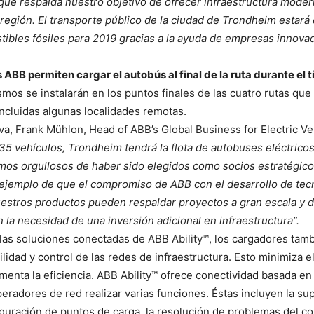
 que respalda nuestro objetivo de ofrecer infraestructura mode
 región. El transporte público de la ciudad de Trondheim estar
tibles fósiles para 2019 gracias a la ayuda de empresas innov
ABB permiten cargar el autobús al final de la ruta durante el 
smos se instalarán en los puntos finales de las cuatro rutas que
 incluidas algunas localidades remotas.
tiva, Frank Mühlon, Head of ABB’s Global Business for Electric V
35 vehículos, Trondheim tendrá la flota de autobuses eléctric
os orgullosos de haber sido elegidos como socios estratégico
n ejemplo de que el compromiso de ABB con el desarrollo de tec
uestros productos pueden respaldar proyectos a gran escala y d
 la necesidad de una inversión adicional en infraestructura”.
as soluciones conectadas de ABB Ability™, los cargadores tam
ilidad y control de las redes de infraestructura. Esto minimiza e
umenta la eficiencia. ABB Ability™ ofrece conectividad basada e
peradores de red realizar varias funciones. Éstas incluyen la su
iguración de puntos de carga, la resolución de problemas del co