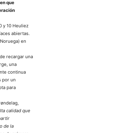
 en que
eración
 y 10 Heuliez
faces abiertas.
(Noruega) en
de recargar una
rge, una
ente continua
s por un
ota para
røndelag,
lta calidad que
artir
o de la