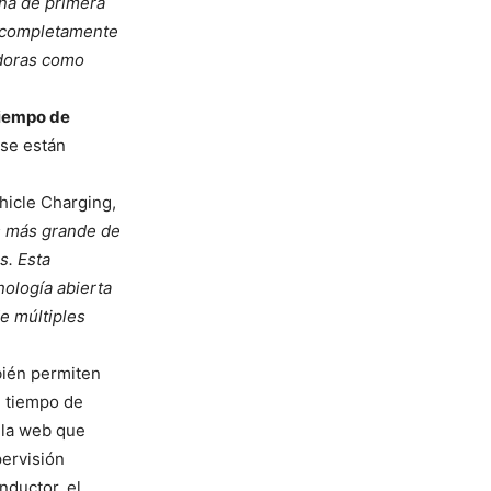
rna de primera
á completamente
adoras como
tiempo de
 se están
ehicle Charging,
os más grande de
s. Esta
nología abierta
e múltiples
bién permiten
l tiempo de
n la web que
pervisión
nductor, el