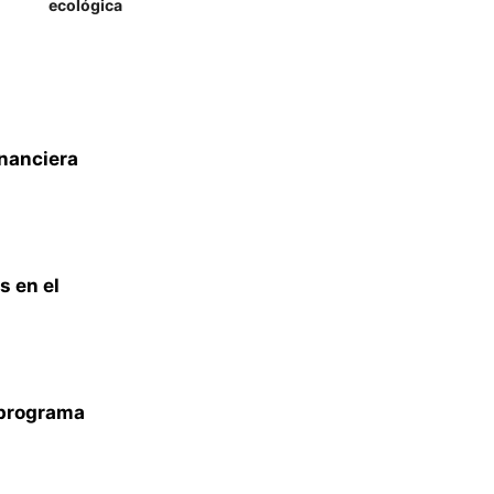
ecológica
inanciera
s en el
n programa