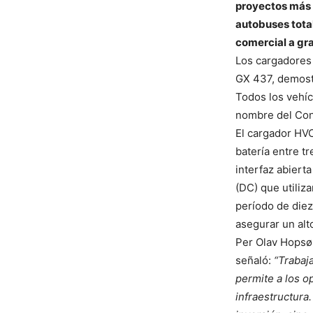
proyectos más g
autobuses tota
comercial a gra
Los cargadores
GX 437, demostr
Todos los vehí
nombre del Con
El cargador HV
batería entre t
interfaz abiert
(DC) que utiliz
período de diez
asegurar un alt
Per Olav Hopsø,
señaló:
“Trabaj
permite a los o
infraestructura