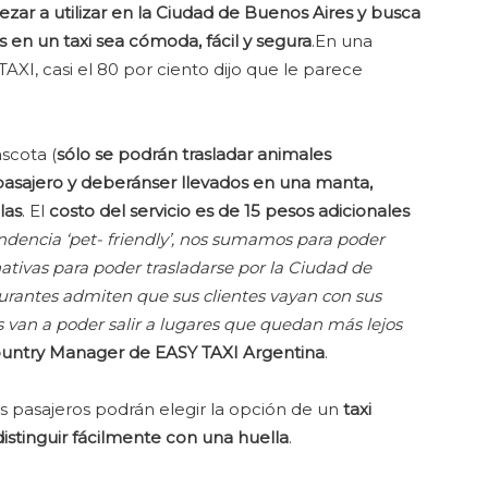
zar a utilizar en la Ciudad de Buenos Aires y busca
 en un taxi sea cómoda, fácil y segura
.En una
AXI, casi el 80 por ciento dijo que le parece
scota (
sólo se podrán trasladar animales
sajero y deberánser llevados en una manta,
las
. El
costo del servicio es de 15 pesos adicionales
endencia ‘pet- friendly’, nos sumamos para poder
nativas para poder trasladarse por la Ciudad de
rantes admiten que sus clientes vayan con sus
 van a poder salir a lugares que quedan más lejos
ountry Manager de EASY TAXI Argentina
.
os pasajeros podrán elegir la opción de un
taxi
distinguir fácilmente con una huella
.