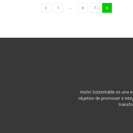
...
1
6
7
8
Visión Sustentable es una e
objetivo de promover e integ
transfo