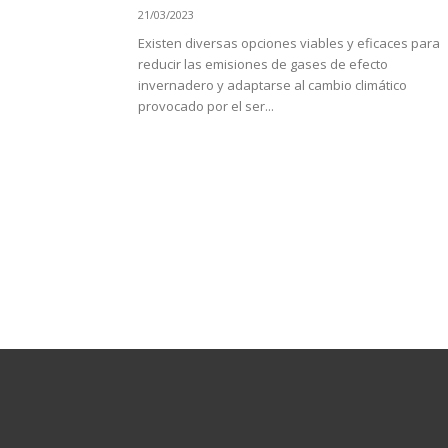
21/03/2023
Existen diversas opciones viables y eficaces para
reducir las emisiones de gases de efecto
invernadero y adaptarse al cambio climático
provocado por el ser...