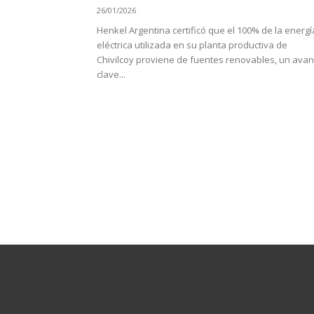
26/01/2026
Henkel Argentina certificó que el 100% de la energí
eléctrica utilizada en su planta productiva de
Chivilcoy proviene de fuentes renovables, un ava
clave...