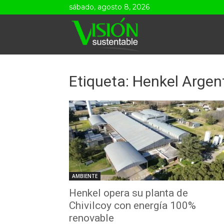
sábado, agosto 8, 2026
Visión
Sustentable
Etiqueta: Henkel Argen
AMBIENTE
Henkel opera su planta de
Chivilcoy con energía 100%
renovable