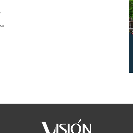
a
nce