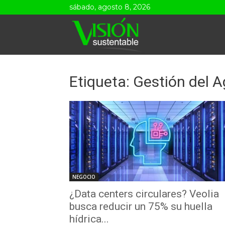
sábado, agosto 8, 2026
Visión
Sustentable
Etiqueta: Gestión del 
NEGOCIO
¿Data centers circulares? Veolia
busca reducir un 75% su huella
hídrica...