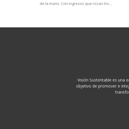
de la mano. Con ingresos que rozan los...
Visión Sustentable es una e
objetivo de promover e integ
transfo