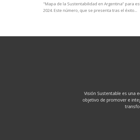
"Mapa de la Sustentabilidad en Argentina” para es
2024. Este número, que se presenta tras el éxito...
Visión Sustentable es una e
objetivo de promover e integ
transfo