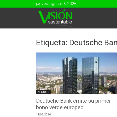
jueves, agosto 6, 2026
Visión
Sustentable
Etiqueta: Deutsche Ba
NEGOCIO
Deutsche Bank emite su primer
bono verde europeo
11/02/2026