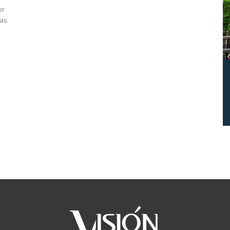
or
las