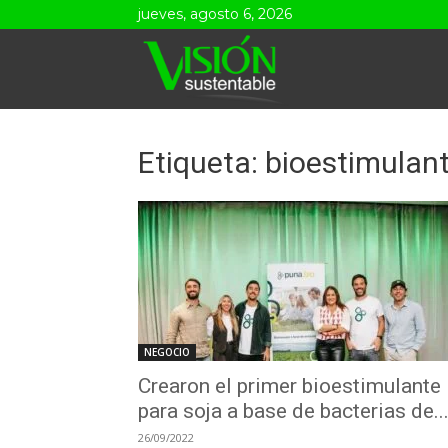
jueves, agosto 6, 2026
Visión
Sustentable
Etiqueta: bioestimulan
NEGOCIO
Crearon el primer bioestimulante
para soja a base de bacterias de..
26/09/2022