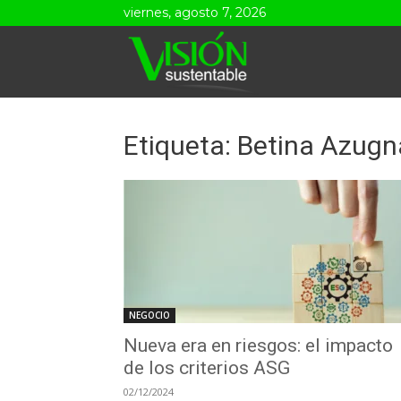
viernes, agosto 7, 2026
Visión
Sustentable
Etiqueta: Betina Azugn
NEGOCIO
Nueva era en riesgos: el impacto
de los criterios ASG
02/12/2024