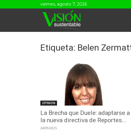
viernes, agosto 7, 2026
Visión
Sustentable
Etiqueta: Belen Zermat
OPINION
La Brecha que Duele: adaptarse a
la nueva directiva de Reportes...
24/09/2025