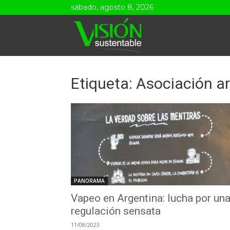
sábado, agosto 8, 2026
Visión
Sustentable
Etiqueta: Asociación a
PANORAMA
Vapeo en Argentina: lucha por un
regulación sensata
11/08/2023