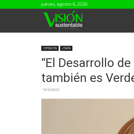
jueves, agosto 6, 2026
Visión
Sustentable
OPINION
zTAPA
“El Desarrollo d
también es Verd
15/10/2025