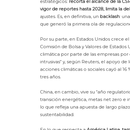
estratégicos:
recorta el alcance de la CS
vigor de reportes hasta 2028, limita la d
ajustes. Es, en definitiva, un
backlash
: un
que generó la primera ola de regulacion
Por su parte, en Estados Unidos crece el
Comisión de Bolsa y Valores de Estados 
climática por parte de las empresas por
intrusivas“ y, según Reuters, el apoyo de
acciones climáticas o sociales cayó al 16 
tres años.
China, en cambio, vive su “año regulatorio
transición energética, metas net zero e in
lo que refleja una apuesta de largo plazo
sustentabilidad.
En lo que respecta a
América Latina, ta