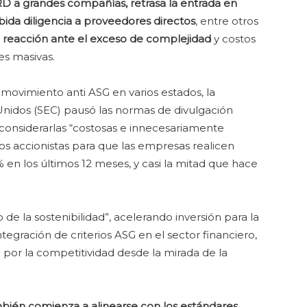
RD a grandes compañías, retrasa la entrada en
ebida diligencia a proveedores directos
, entre otros
a
reacción ante el exceso de complejidad
y costos
es masivas.
 movimiento anti ASG en varios estados, la
Unidos (SEC) pausó las normas de divulgación
 considerarlas “costosas e innecesariamente
 los accionistas para que las empresas realicen
% en los últimos 12 meses, y casi la mitad que hace
 de la sostenibilidad”, acelerando inversión para la
tegración de criterios ASG en el sector financiero,
 por la competitividad desde la mirada de la
mbién comienza a alinearse con los estándares