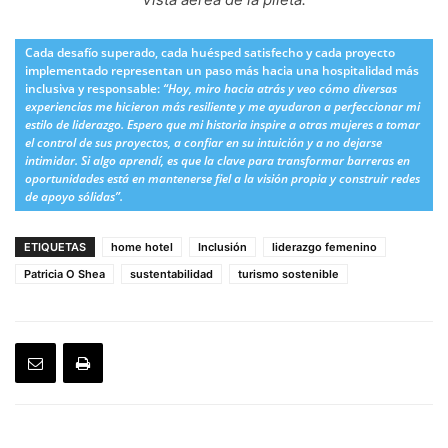
Cada desafío superado, cada huésped satisfecho y cada proyecto
implementado representan un paso más hacia una hospitalidad más
inclusiva y responsable:
“Hoy, miro hacia atrás y veo cómo diversas
experiencias me hicieron más resiliente y me ayudaron a perfeccionar mi
estilo de liderazgo. Espero que mi historia inspire a otras mujeres a tomar
el control de sus proyectos, a confiar en su intuición y a no dejarse
intimidar. Si algo aprendí, es que la clave para transformar barreras en
oportunidades está en mantenerse fiel a la visión propia y construir redes
de apoyo sólidas”.
ETIQUETAS
home hotel
Inclusión
liderazgo femenino
Patricia O Shea
sustentabilidad
turismo sostenible