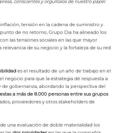
sa, conscientes y orgullosos de nuestro papel
flación, tensión en la cadena de suministro y
punto de no retorno, Grupo Dia ha alineado los
on las tensiones sociales en las que mayor
a relevancia de su negocio y la fortaleza de su red
bilidad
es el resultado de un año de trabajo en el
del negocio para que la estrategia dé respuesta a
 y de gobernanza, abordando la perspectiva del
estas a más de 8.000 personas entre sus grupos
ciados, proveedores y otros stakeholders de
s de una evaluación de doble materialidad los
ar las
dos prioridades
en las que la compañía