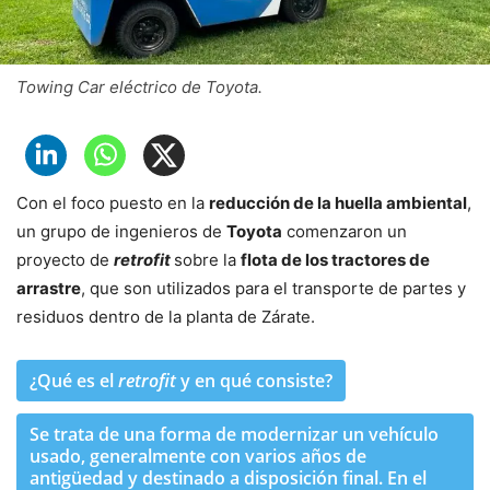
Towing Car eléctrico de Toyota.
Con el foco puesto en la
reducción de la huella ambiental
,
un grupo de ingenieros de
Toyota
comenzaron un
proyecto de
retrofit
sobre la
flota de los tractores de
arrastre
, que son utilizados para el transporte de partes y
residuos dentro de la planta de Zárate.
¿Qué es el
retrofit
y en qué consiste?
Se trata de una forma de modernizar un vehículo
usado, generalmente con varios años de
antigüedad y destinado a disposición final. En el