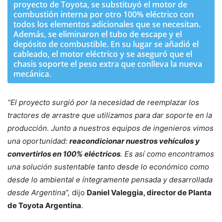
proyecto de Toyota, se substituyó el motor de
combustión interna por otro 100% eléctrico con
todos los elementos adicionales que se necesitan.
Además, se eliminaron el tubo de escape y el
depósito de combustible. En su lugar se añadió el
cableado, el motor eléctrico y se aseguró que el
chasis soporte el peso extra que conlleva la nueva
mecánica.
“El proyecto surgió por la necesidad de reemplazar los
tractores de arrastre que utilizamos para dar soporte en la
producción. Junto a nuestros equipos de ingenieros vimos
una oportunidad:
reacondicionar nuestros vehículos y
convertirlos en 100% eléctricos
. Es así como encontramos
una solución sustentable tanto desde lo económico como
desde lo ambiental e íntegramente pensada y desarrollada
desde Argentina”,
dijo
Daniel Valeggia, director de Planta
de Toyota Argentina
.