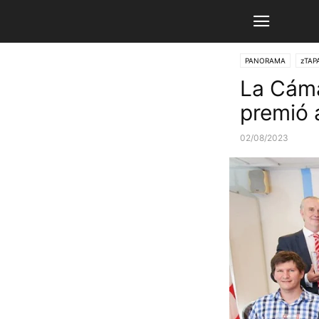
PANORAMA
zTAP
La Cáma
premió 
02/08/2023