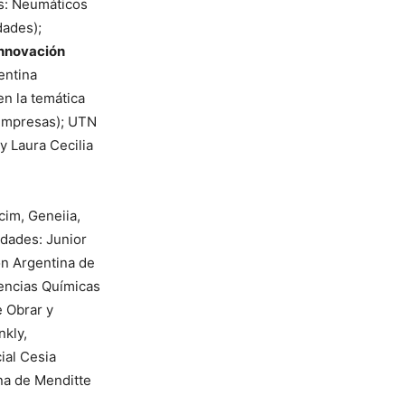
s: Neumáticos
dades);
Innovación
entina
en la temática
 Empresas); UTN
y Laura Cecilia
im, Geneiia,
dades: Junior
ón Argentina de
iencias Químicas
e Obrar y
nkly,
ial Cesia
na de Menditte