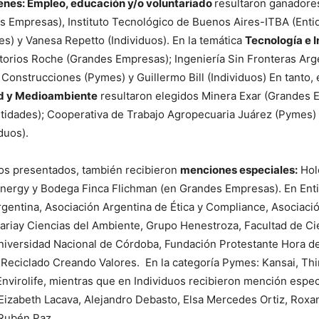
nes: Empleo, educación y/o voluntariado
resultaron ganadore
 Empresas), Instituto Tecnológico de Buenos Aires-ITBA (Enti
) y Vanesa Repetto (Individuos). En la temática
Tecnología e 
torios Roche (Grandes Empresas); Ingeniería Sin Fronteras Arg
 Construcciones (Pymes) y Guillermo Bill (Individuos) En tanto, 
ad y Medioambiente
resultaron elegidos Minera Exar (Grandes
tidades); Cooperativa de Trabajo Agropecuaria Juárez (Pymes) 
duos).
tos presentados, también recibieron
menciones especiales:
Holc
nergy y Bodega Finca Flichman (en Grandes Empresas). En Enti
entina, Asociación Argentina de Ética y Compliance, Asociaci
tariay Ciencias del Ambiente, Grupo Henestroza, Facultad de C
Universidad Nacional de Córdoba, Fundación Protestante Hora d
Reciclado Creando Valores. En la categoría Pymes: Kansai, Thi
virolife, mientras que en Individuos recibieron mención espec
 Eizabeth Lacava, Alejandro Debasto, Elsa Mercedes Ortiz, Roxa
 Rubén Paz.