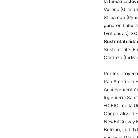
la temática
Jóve
Verona (Grandes
Streambe (Pymes
ganaron Labora
(Entidades); 3C
Sustentabilid
Sustentable (En
Cardozo (Indivi
Por los proyec
Pan American E
Achievement Arg
Ingeniería Sani
-CIBICI, de la 
Cooperativa de 
NewBitCrew y En
Belizan, Judith
y Franco Darío