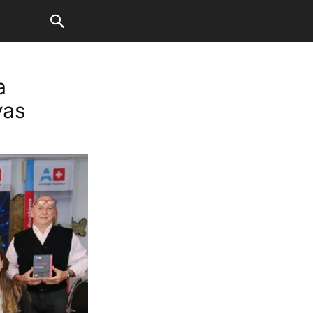
a
vas