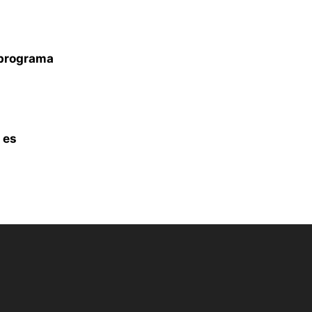
n programa
 es