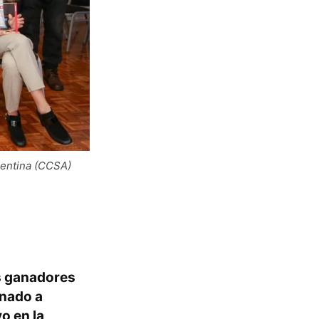
gentina (CCSA)
s ganadores
inado a
o en la