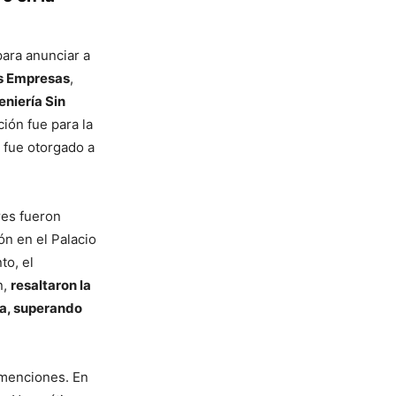
para anunciar a
s Empresas
,
eniería Sin
nción fue para la
o fue otorgado a
res fueron
ón en el Palacio
to, el
n,
resaltaron la
ia, superando
 menciones. En