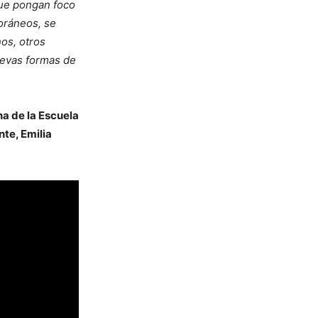
que pongan foco
oráneos, se
os, otros
uevas formas de
a de la Escuela
te, Emilia