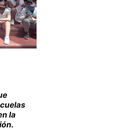
ue
scuelas
en la
ión.