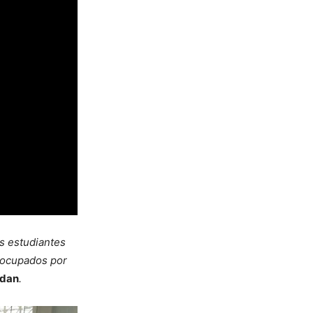
os estudiantes
eocupados por
ndan
.