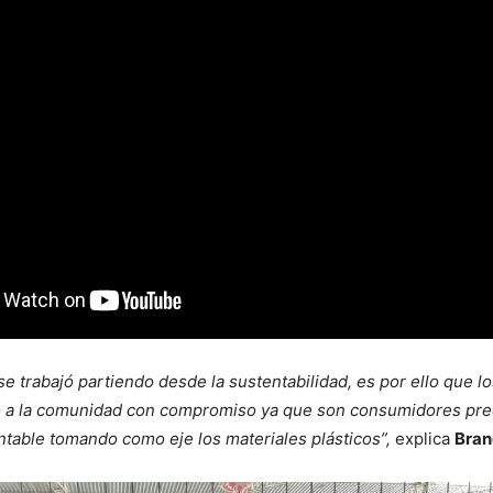
se trabajó partiendo desde la sustentabilidad, es por ello que l
to a la comunidad con compromiso ya que son consumidores pr
ntable tomando como eje los materiales plásticos”,
explica
Bra