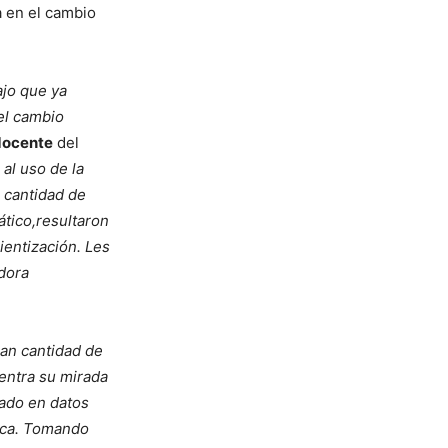
a en el cambio
ajo que ya
el cambio
docente
del
al uso de la
n cantidad de
ático,resultaron
ientización. Les
dora
ran cantidad de
entra su mirada
sado en datos
tica. Tomando