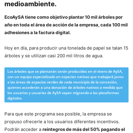
medioambiente.
EcoAySA tiene como objetivo plantar 10 mil árboles por
año en toda el área de acción de la empresa, cada 100 mil
adhesiones a la factura digital.
Hoy en día, para producir una tonelada de papel se talan 15
árboles y se utilizan casi 200 mil litros de agua.
Los árboles que se plantarán serán producidos en el vivero de AySA,
con un equipo especializado en especies nativas que trabajará junto
a las áreas de espacios verdes de cada municipio de la concesión,
quienes accederán a una donación de árboles nativos a medida que
los usuarios y usuarias de AySA vayan migrando a las plataformas
digitales.
Para que este programa sea posible, la empresa se
propuso ofrecerle a los usuarios diferentes incentivos.
Podrán acceder a
reintegros de más del 50% pagando el