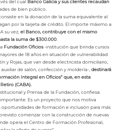
avés del cual
Banco Galicia y sus clientes recaudan
ades de bien público.
onsiste en la donación de la suma equivalente al
gan por la tarjeta de crédito. El importe máximo a
 A su vez,
el Banco, contribuye con el mismo
hasta la suma de $300.000
.
la
Fundación Oficios
-institución que brinda cursos
 mayores de 18 años en situación de vulnerabilidad
tín y Rojas, que van desde electricista domiciliario,
 auxiliar de salón, confección y moldería-,
destinará
rmación Integral en Oficios” que, en esta
e Retiro (CABA).
titucional y Prensa de la Fundación, confiesa:
al importante. Es un proyecto que nos motiva
oportunidades de formación e inclusión para más
previsto comenzar con la construcción de nuevas
onde opera el Centro de Formación Profesional,
iar la oferta de cursos”.