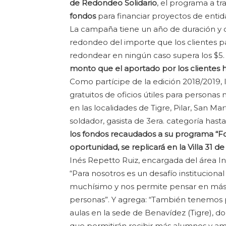
de Redondeo Solidario
, el programa a tr
fondos
para financiar proyectos de entid
La campaña tiene un año de duración y c
redondeo del importe que los clientes pa
redondear en ningún caso supera los $5.
monto que el aportado por los clientes 
Como partícipe de la edición 2018/2019, 
gratuitos de oficios útiles para personas
en las localidades de Tigre, Pilar, San Mar
soldador, gasista de 3era. categoría hasta
los fondos recaudados a su programa “Fo
oportunidad, se replicará en la Villa 31 d
Inés Repetto Ruiz, encargada del área Ins
“Para nosotros es un desafío institucion
muchísimo y nos permite pensar en más 
personas”. Y agrega: “También tenemos 
aulas en la sede de Benavídez (Tigre), d
que permitirán recibir más alumnos y ampl