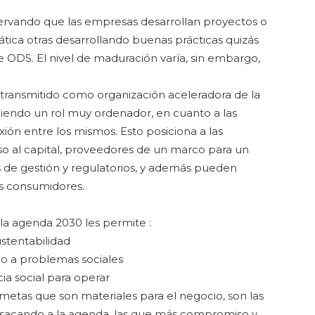
vando que las empresas desarrollan proyectos o
ica otras desarrollando buenas prácticas quizás
e ODS. El nivel de maduración varía, sin embargo,
transmitido como organización aceleradora de la
niendo un rol muy ordenador, en cuanto a las
xión entre los mismos. Esto posiciona a las
o al capital, proveedores de un marco para un
 de gestión y regulatorios, y además pueden
os consumidores.
la agenda 2030 les permite :
ustentabilidad
io a problemas sociales
cia social para operar
 metas que son materiales para el negocio, son las
sacando a la agenda, las que más compromiso y