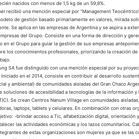
ecién nacidos con menos de 1,5 kg de un 59,8%.
el recibió una mención especial por “Management Teocéntrico
odelo de gestión basado primariamente en valores, mirada soli
ente. Se aplica en las empresas de Argentina y se aspira a ext
 empresas del Grupo. Consiste en una forma de dirección y ger
o en el Grupo para guiar la gestión de sus empresas anteponien
e los conocimientos profesionales, priorizando la creación de
bajo.
ung SA fue distinguido con una mención especial por su proye
Iniciado en el 2014, consiste en contribuir al desarrollo susten
ial y ambiental) de comunidades aisladas del Gran Chaco Arge
e soluciones de accesibilidad a tecnologías de la información y 
TIC). Se crean Centros Nanum Village en comunidades aisladas
oras, laptops, tablets y celulares. En combinación con otras o
tivo: -brindar acceso a Tic, alfabetización digital, orientación
rtalecer las actividades económicas y los lazos comunitarios. C
ntegrantes de estas organizaciones son mujeres ya que se las 