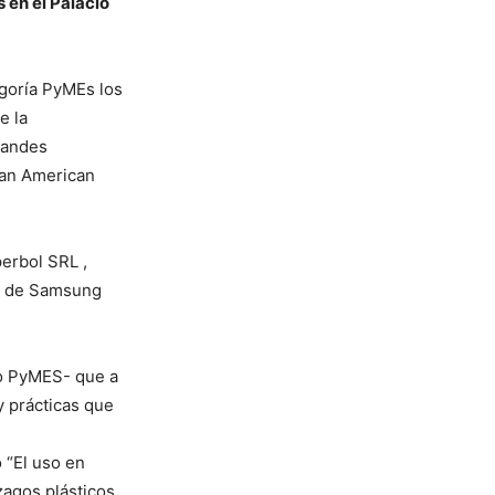
 en el Palacio
egoría PyMEs los
e la
randes
Pan American
erbol SRL ,
” de Samsung
 o PyMES- que a
y prácticas que
 “El uso en
zagos plásticos