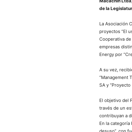
Macachín Ltda,
de la Legislatu
La Asociación C
proyectos “El u
Cooperativa de 
empresas distin
Energy por “Cr
A su vez, recib
“Management Te
SA y “Proyecto
El objetivo de
través de un es
contribuyan a d
En la categoría
desuso”, con fu