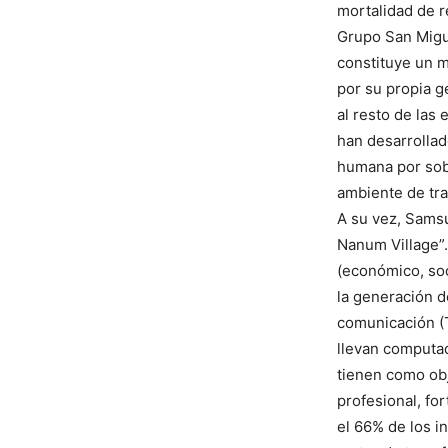
mortalidad de r
Grupo San Migu
constituye un m
por su propia g
al resto de las
han desarrollad
humana por sobr
ambiente de tra
A su vez, Sams
Nanum Village”. 
(económico, soc
la generación d
comunicación (
llevan computad
tienen como obje
profesional, fo
el 66% de los i