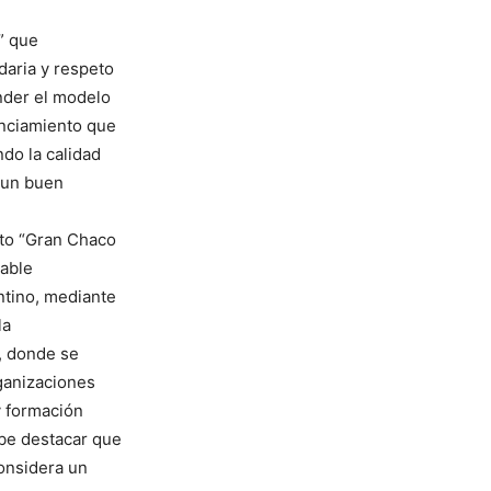
” que
daria y respeto
ender el modelo
enciamiento que
do la calidad
 un buen
cto “Gran Chaco
table
ntino, mediante
la
, donde se
rganizaciones
 y formación
abe destacar que
considera un