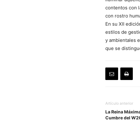
contentos con l
con rostro hum
En su XII edici
estilos de gest
y ambientales e
que se disting
Artículo anterior
La Reina Máxima
Cumbre del W2