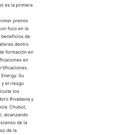
ol es la primera
primer premio
con foco en la
s beneficios de
alleres dentro
 de formación en
ficaciones en
rtificaciones.
 Energy. Su
 y el riesgo
icular los
doro Rivadavia y
ncia. Chubut,
il, alcanzando
escenso de la
so de la