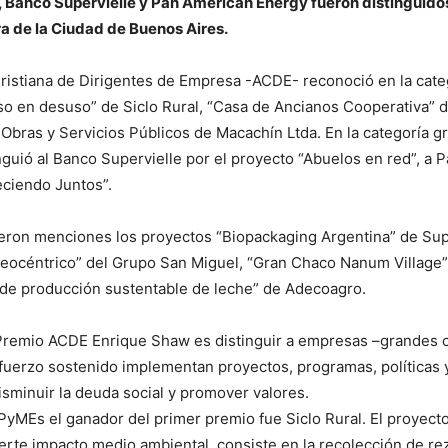
 Banco Supervielle y Pan American Energy fueron distinguidos
ra de la Ciudad de Buenos Aires.
ristiana de Dirigentes de Empresa -ACDE- reconoció en la cat
so en desuso” de Siclo Rural, “Casa de Ancianos Cooperativa” d
Obras y Servicios Públicos de Macachín Ltda. En la categoría g
guió al Banco Supervielle por el proyecto “Abuelos en red”, a 
eciendo Juntos”.
ieron menciones los proyectos “Biopackaging Argentina” de Sup
océntrico” del Grupo San Miguel, “Gran Chaco Nanum Village
 de producción sustentable de leche” de Adecoagro.
l Premio ACDE Enrique Shaw es distinguir a empresas –grandes
fuerzo sostenido implementan proyectos, programas, políticas 
isminuir la deuda social y promover valores.
 PyMEs el ganador del primer premio fue Siclo Rural. El proyecto
erte impacto medio ambiental, consiste en la recolección de re