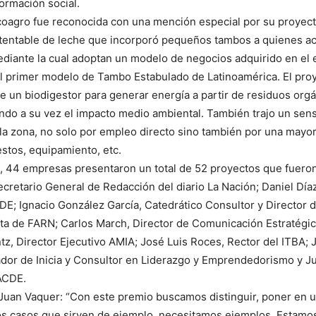
ormación social.
coagro fue reconocida con una mención especial por su proyec
tentable de leche que incorporó pequeños tambos a quienes 
ediante la cual adoptan un modelo de negocios adquirido en el e
l primer modelo de Tambo Estabulado de Latinoamérica. El proy
e un biodigestor para generar energía a partir de residuos orgá
do a su vez el impacto medio ambiental. También trajo un sens
la zona, no solo por empleo directo sino también por una may
estos, equipamiento, etc.
, 44 empresas presentaron un total de 52 proyectos que fuero
ecretario General de Redacción del diario La Nación; Daniel Día
DE; Ignacio González García, Catedrático Consultor y Director 
a de FARN; Carlos March, Director de Comunicación Estratégic
z, Director Ejecutivo AMIA; José Luis Roces, Rector del ITBA; 
dor de Inicia y Consultor en Liderazgo y Emprendedorismo y J
ACDE.
Juan Vaquer: “Con este premio buscamos distinguir, poner en u
los casos que sirven de ejemplo, necesitamos ejemplos. Estam