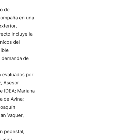
to de
acompaña en una
xterior,
ecto incluye la
nicos del
ible
or demanda de
n evaluados por
z, Asesor
de IDEA; Mariana
a de Avina;
Joaquín
uan Vaquer,
n pedestal,
os muy