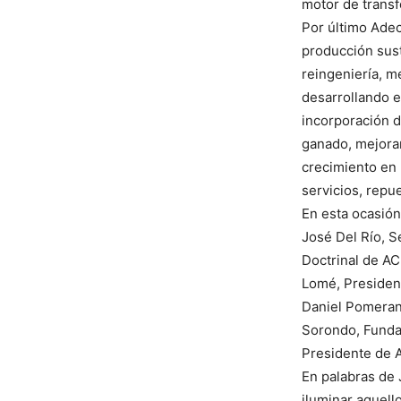
motor de transf
Por último Ade
producción sus
reingeniería, m
desarrollando e
incorporación d
ganado, mejoran
crecimiento en 
servicios, repu
En esta ocasión
José Del Río, S
Doctrinal de AC
Lomé, President
Daniel Pomerant
Sorondo, Funda
Presidente de 
En palabras de 
iluminar aquel