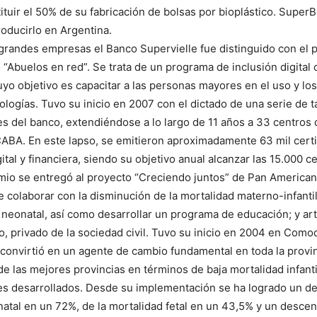
tituir el 50% de su fabricación de bolsas por bioplástico. SuperB
oducirlo en Argentina.
 grandes empresas el Banco Supervielle fue distinguido con el 
 “Abuelos en red”. Se trata de un programa de inclusión digital 
uyo objetivo es capacitar a las personas mayores en el uso y lo
ologías. Tuvo su inicio en 2007 con el dictado de una serie de t
es del banco, extendiéndose a lo largo de 11 años a 33 centros
CABA. En este lapso, se emitieron aproximadamente 63 mil certi
ital y financiera, siendo su objetivo anual alcanzar las 15.000 ce
mio se entregó al proyecto “Creciendo juntos” de Pan American
e colaborar con la disminución de la mortalidad materno-infantil
 neonatal, así como desarrollar un programa de educación; y art
o, privado de la sociedad civil. Tuvo su inicio en 2004 en Como
 convirtió en un agente de cambio fundamental en toda la provi
de las mejores provincias en términos de baja mortalidad infant
es desarrollados. Desde su implementación se ha logrado un d
atal en un 72%, de la mortalidad fetal en un 43,5% y un descen