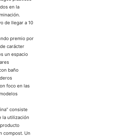
dos en la
minación.
o de llegar a 10
gundo premio por
 de carácter
 es un espacio
gares
 con baño
nderos
on foco en las
 modelos
ina” consiste
la utilización
 producto
en compost. Un