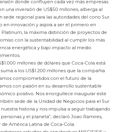
xpansión donde confluyen cada vez más empresas.
con una inversión de US$50 millones, alberga al
n sede regional para las autoridades del cono Sur.
 en innovación y aspira a ser el primero en
ED Platinum, la máxima distinción de proyectos de
iso con la sustentabilidad al cumplir los más
ncia energética y bajo impacto al medio
imientos.
US$1.000 millones de dólares que Coca-Cola está
 suma a los US$1.200 millones que la compañía
stamos comprometidos con el futuro de la
jamos con pasión en su desarrollo sustentable
mico positivo. Nos enorgullece inaugurar este
mbién sede de la Unidad de Negocios para el Sur
nuestra historia y nos impulsa a seguir trabajando
 personas y el planeta”, declaró Joao Ramires,
 de América Latina de Coca-Cola.
restigiosos estudios de arquitectura M|SG|S|S|S y