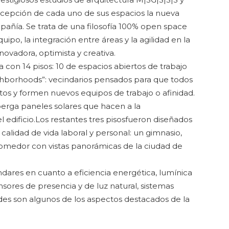
 concepción de cada uno de sus espacios la nueva
añía. Se trata de una filosofía 100% open space
uipo, la integración entre áreas y la agilidad en la
ovadora, optimista y creativa.
 con 14 pisos: 10 de espacios abiertos de trabajo
ighborhoods”: vecindarios pensados para que todos
tos y formen nuevos equipos de trabajo o afinidad.
lberga paneles solares que hacen a la
l edificio.Los restantes tres pisosfueron diseñados
alidad de vida laboral y personal: un gimnasio,
 comedor con vistas panorámicas de la ciudad de
dares en cuanto a eficiencia energética, lumínica
nsores de presencia y de luz natural, sistemas
des son algunos de los aspectos destacados de la