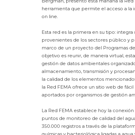
Bergman, presentó esta mañana la Red 
herramienta que permite el acceso a la 
on line.
Esta red es la primera en su tipo: integra 
provenientes de los sectores público y p
marco de un proyecto del Programas de 
objetivo es reunir, de manera virtual, es
gestión de datos ambientales organizado
almacenamiento, transmisión y procesami
la calidad de los elementos mencionados 
la Red FEMA ofrece un sitio web de fácil 
aportados por organismos de gestión amb
La Red FEMA establece hoy la conexión co
puntos de monitoreo de calidad del agu
350.000 registros a través de la platafor
químicas y bacteriológica ligadas a agua y