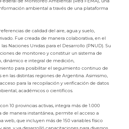
Federal de Monitoreo Ambiental (Red FEMA), una
información ambiental a través de una plataforma
referencias de calidad del aire, agua y suelo,
rivado. Fue creada de manera colaborativa, en el
las Naciones Unidas para el Desarrollo (PNUD). Su
taciones de monitoreo y constituir un sistema de
, dinámico e integral de medición,
ento para posibilitar el seguimiento continuo de
en las distintas regiones de Argentina. Asimismo,
acceso para la recopilación y verificación de datos
iental, académicos o científicos.
n 10 provincias activas, integra más de 1.000
a de manera instantánea, permite el acceso a
ma web, que incluyen más de 150 variables físico
 aire, y ya desarrolló capacitaciones para diversos